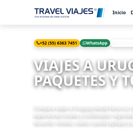
Inicio
+52 (55) 6363 7451
WhatsApp
Solicita
Inicio
Viajes
Uruguay desde Veracruz
VIAJES A URU
PAQUETES Y T
1 paquetes disponibles
Compara viajes a Uruguay desde Veracruz co
experiencias locales y combinados regionale
duración, hoteles, vuelos cuando aplique y 