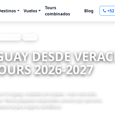
Tours
Destinos
Vuelos
Blog
+52
combinados
r cotización
Chat
GUAY DESDE VERAC
OURS 2026-2027
n Uruguay, ciudades principales, rutas naturales,
s. Revisa paquetes disponibles, precios por persona,
asesoría para viajeros de México.