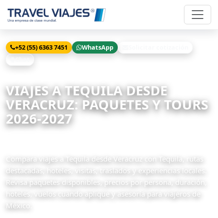
+52 (55) 6363 7451
WhatsApp
Solicitar cotización
Chat
Inicio
Viajes
Tequila desde Veracruz
VIAJES A TEQUILA DESDE
VERACRUZ: PAQUETES Y TOURS
2026-2027
3 paquetes disponibles
Compara viajes a Tequila desde Veracruz con Tequila, rutas
destacadas, hoteles, visitas, traslados y experiencias locales.
Revisa paquetes disponibles, precios por persona, duración,
hoteles, vuelos cuando aplique y asesoría para viajeros de
México.