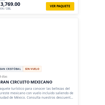
13,769.00
VER PAQUETE
XN / DBL
SAN CRISTÓBAL
SIN VUELO
4 días
GRAN CIRCUITO MEXICANO
aquete turístico para conocer las bellezas del
ureste mexicano con vuelo incluido saliendo de
iudad de México. Consulta nuestros descuentos
 promociones para grupos.