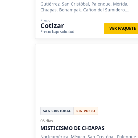
Gutiérrez, San Cristóbal, Palenque, Mérida,
Chiapas, Bonampak, Cañon del Sumidero,
Lagunas de Montebello, Misol Ha, Yaxchilán,
Precio
Yucatán, Izamal, Taxco
Cotizar
VER PAQUETE
Precio bajo solicitud
SAN CRISTÓBAL
SIN VUELO
05 días
MISTICISMO DE CHIAPAS
Norteamérica, México, San Cristóbal, Palenque,