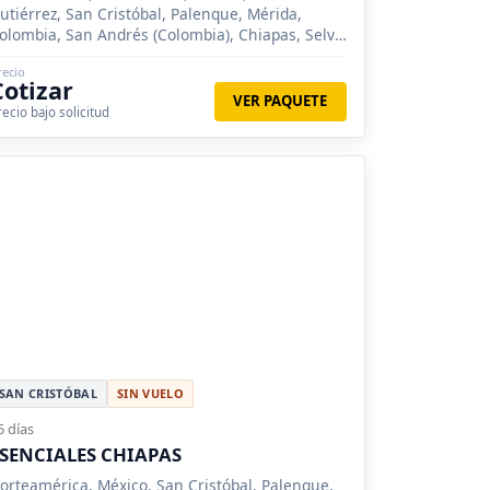
utiérrez, San Cristóbal, Palenque, Mérida,
olombia, San Andrés (Colombia), Chiapas, Selva
acandona, Bonampak, Cañon del Sumidero,
recio
agunas de Montebello, Misol Ha, Yaxchilán,
Cotizar
hiapa de Corzo, Oaxaca, Mitla, Monte Albán,
VER PAQUETE
recio bajo solicitud
ucatán, Celestún, Cascadas de Agua Azul
SAN CRISTÓBAL
SIN VUELO
5 días
SENCIALES CHIAPAS
orteamérica, México, San Cristóbal, Palenque,