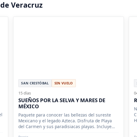
sde Veracruz
SAN CRISTÓBAL
SIN VUELO
15 días
0
SUEÑOS POR LA SELVA Y MARES DE
MÉXICO
N
el
C
Paquete para conocer las bellezas del sureste
H
Mexicano y el legado Azteca. Disfruta de Playa
C
del Carmen y sus paradisiacas playas. Incluye
vuelos desde Ciudad de México.
Precio
D