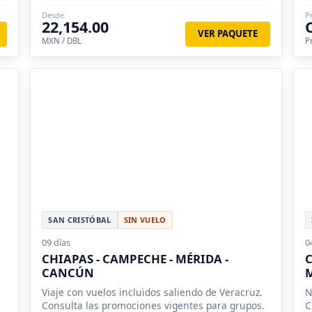
Desde
P
22,154.00
VER PAQUETE
MXN / DBL
P
SAN CRISTÓBAL
SIN VUELO
09 días
0
CHIAPAS - CAMPECHE - MÉRIDA -
C
CANCÚN
Viaje con vuelos incluidos saliendo de Veracruz.
N
Consulta las promociones vigentes para grupos.
C