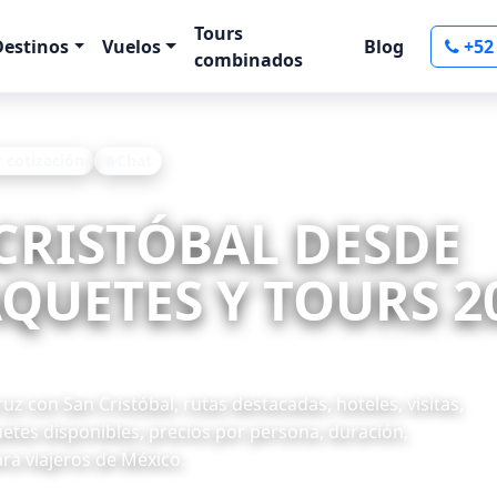
Tours
Destinos
Vuelos
Blog
+52
combinados
r cotización
Chat
 CRISTÓBAL DESDE
QUETES Y TOURS 2
z con San Cristóbal, rutas destacadas, hoteles, visitas,
uetes disponibles, precios por persona, duración,
ra viajeros de México.