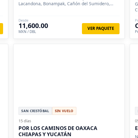
Lacandona, Bonampak, Cañón del Sumidero,
G
Lagunas de Montebello, Las Nubes, Museo La
C
Venta.
L
Desde
P
L
11,600.00
C
VER PAQUETE
MXN / DBL
P
Y
SAN CRISTÓBAL
SIN VUELO
15 días
0
POR LOS CAMINOS DE OAXACA
E
CHIAPAS Y YUCATÁN
N