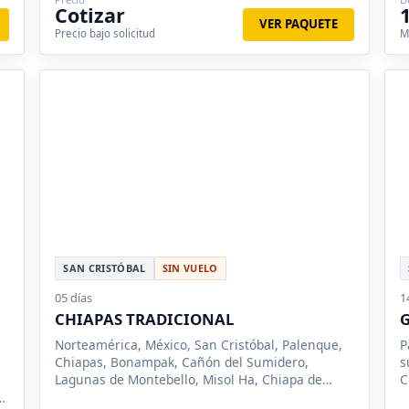
Cotizar
VER PAQUETE
Precio bajo solicitud
M
SAN CRISTÓBAL
SIN VUELO
05 días
1
CHIAPAS TRADICIONAL
Norteamérica, México, San Cristóbal, Palenque,
P
Chiapas, Bonampak, Cañón del Sumidero,
s
Lagunas de Montebello, Misol Ha, Chiapa de
C
Corzo
y