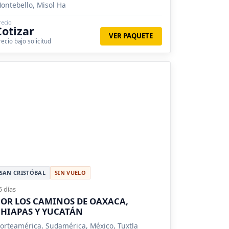
ontebello, Misol Ha
recio
Cotizar
VER PAQUETE
recio bajo solicitud
SAN CRISTÓBAL
SIN VUELO
5 días
OR LOS CAMINOS DE OAXACA,
HIAPAS Y YUCATÁN
orteamérica, Sudamérica, México, Tuxtla