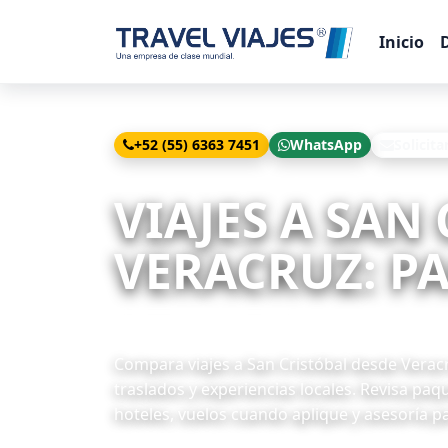
Inicio
+52 (55) 6363 7451
WhatsApp
Solicita
Inicio
Viajes
San Cristóbal desde Veracruz
VIAJES A SAN
VERACRUZ: PA
41 paquetes disponibles
Compara viajes a San Cristóbal desde Veracru
traslados y experiencias locales. Revisa paq
hoteles, vuelos cuando aplique y asesoría pa