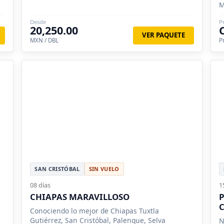
M
Desde
P
20,250.00
VER PAQUETE
MXN / DBL
P
SAN CRISTÓBAL
SIN VUELO
08 días
1
CHIAPAS MARAVILLOSO
P
C
Conociendo lo mejor de Chiapas Tuxtla
Gutiérrez, San Cristóbal, Palenque, Selva
N