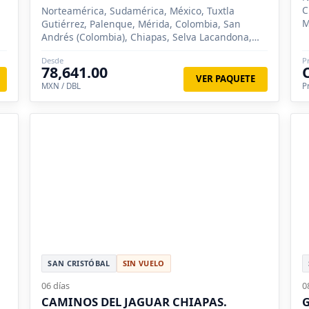
C
Norteamérica, Sudamérica, México, Tuxtla
M
Gutiérrez, Palenque, Mérida, Colombia, San
Andrés (Colombia), Chiapas, Selva Lacandona,
Bonampak, Cañon del Sumidero, Lagunas de
Desde
P
Mon
78,641.00
VER PAQUETE
MXN / DBL
P
SAN CRISTÓBAL
SIN VUELO
06 días
0
CAMINOS DEL JAGUAR CHIAPAS.
G