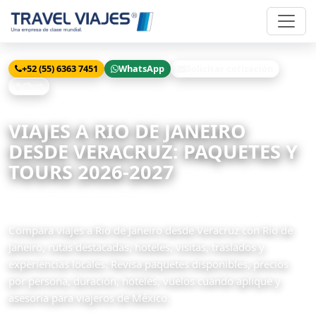
+52 (55) 6363 7451
WhatsApp
Solicitar cotización
Chat
Inicio
Viajes
Rio de Janeiro desde Veracruz
VIAJES A RIO DE JANEIRO
DESDE VERACRUZ: PAQUETES Y
TOURS 2026-2027
16 paquetes disponibles
Compara viajes a Rio de Janeiro desde Veracruz con Rio de
Janeiro, rutas destacadas, hoteles, visitas, traslados y
experiencias locales. Revisa paquetes disponibles, precios
por persona, duración, hoteles, vuelos cuando aplique y
asesoría para viajeros de México.