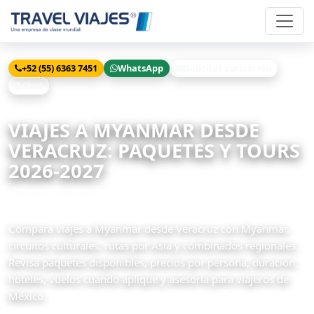
+52 (55) 6363 7451
WhatsApp
Solicitar cotización
Chat
Inicio
Viajes
Myanmar desde Veracruz
VIAJES A MYANMAR DESDE
VERACRUZ: PAQUETES Y TOURS
2026-2027
2 paquetes disponibles
Compara viajes a Myanmar desde Veracruz con Myanmar,
circuitos culturales, rutas por Asia y combinados regionales.
Revisa paquetes disponibles, precios por persona, duración,
hoteles, vuelos cuando aplique y asesoría para viajeros de
México.