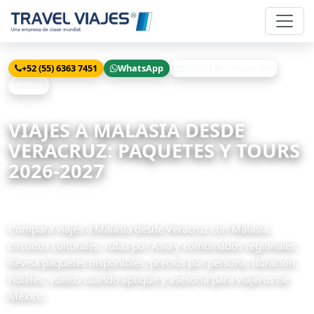
+52 (55) 6363 7451
WhatsApp
Solicitar cotización
Chat
Inicio
Viajes
Malasia desde Veracruz
VIAJES A MALASIA DESDE
VERACRUZ: PAQUETES Y TOURS
2026-2027
2 paquetes disponibles
Compara viajes a Malasia desde Veracruz con Malasia,
circuitos culturales, rutas por Asia y combinados regionales.
Revisa paquetes disponibles, precios por persona, duración,
hoteles, vuelos cuando aplique y asesoría para viajeros de
México.