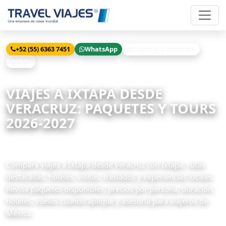
+52 (55) 6363 7451
WhatsApp
Solicitar cotización
Chat
Inicio
Viajes
Ixtapa desde Veracruz
VIAJES A IXTAPA DESDE
VERACRUZ: PAQUETES Y TOURS
2026-2027
1 paquetes disponibles
Compara viajes a Ixtapa desde Veracruz con Ixtapa, rutas
destacadas, hoteles, visitas, traslados y experiencias locales.
Revisa paquetes disponibles, precios por persona, duración,
hoteles, vuelos cuando aplique y asesoría para viajeros de
México.