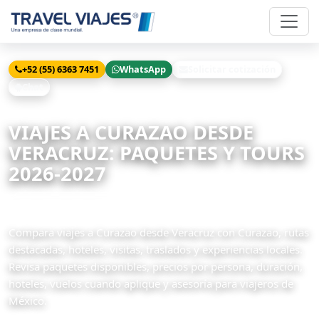
+52 (55) 6363 7451
WhatsApp
Solicitar cotización
Chat
Inicio
Viajes
Curazao desde Veracruz
VIAJES A CURAZAO DESDE
VERACRUZ: PAQUETES Y TOURS
2026-2027
1 paquetes disponibles
Compara viajes a Curazao desde Veracruz con Curazao, rutas
destacadas, hoteles, visitas, traslados y experiencias locales.
Revisa paquetes disponibles, precios por persona, duración,
hoteles, vuelos cuando aplique y asesoría para viajeros de
México.