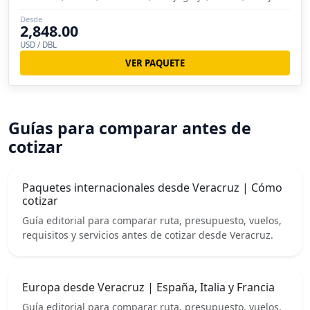
Veliko Tarnovo, Sofia, Rila, Bucarest, Sibiu, Brasov, Trogir,
Desde
Kotor, Budva, Shkoder, Ohrid, Skopie, Belgrado
2,848.00
USD / DBL
VER PAQUETE
Guías para comparar antes de
cotizar
Paquetes internacionales desde Veracruz | Cómo
cotizar
Guía editorial para comparar ruta, presupuesto, vuelos,
requisitos y servicios antes de cotizar desde Veracruz.
Europa desde Veracruz | España, Italia y Francia
Guía editorial para comparar ruta, presupuesto, vuelos,