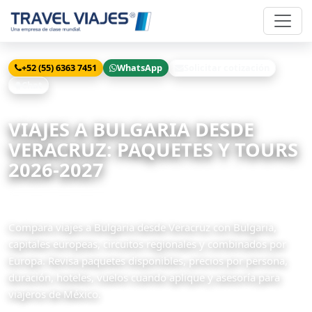
+52 (55) 6363 7451
WhatsApp
Solicitar cotización
Chat
Inicio
Viajes
Bulgaria desde Veracruz
VIAJES A BULGARIA DESDE
VERACRUZ: PAQUETES Y TOURS
2026-2027
4 paquetes disponibles
Compara viajes a Bulgaria desde Veracruz con Bulgaria,
capitales europeas, circuitos regionales y combinados por
Europa. Revisa paquetes disponibles, precios por persona,
duración, hoteles, vuelos cuando aplique y asesoría para
viajeros de México.