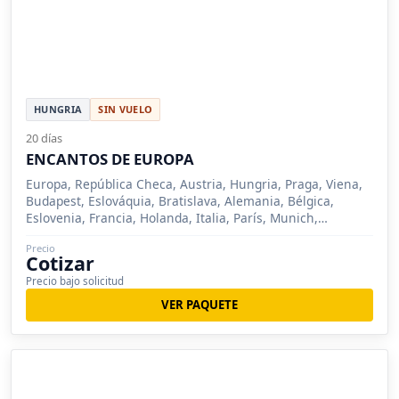
HUNGRIA
SIN VUELO
20 días
ENCANTOS DE EUROPA
Europa, República Checa, Austria, Hungria, Praga, Viena,
Budapest, Eslováquia, Bratislava, Alemania, Bélgica,
Eslovenia, Francia, Holanda, Italia, París, Munich,
Innsbruck, Venecia, Bruselas, La Haya, Ámsterdam, Berlin,
Precio
Dresden, Liubliana, Hannover, Oberammergau, Füssen,
Cotizar
Stuttgart, Ulm, Tubinga, Gante, Estrasburgo
Precio bajo solicitud
VER PAQUETE