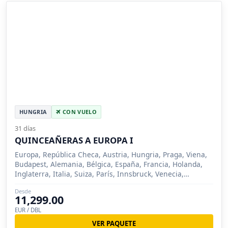
HUNGRIA
CON VUELO
31 días
QUINCEAÑERAS A EUROPA I
Europa, República Checa, Austria, Hungria, Praga, Viena,
Budapest, Alemania, Bélgica, España, Francia, Holanda,
Inglaterra, Italia, Suiza, París, Innsbruck, Venecia,
Florencia, Roma, Milan, Madrid, Zaragoza, Barcelona,
Desde
Londres, Brujas, Ámsterdam, Frankfurt, Pisa, Lucerna,
11,299.00
Nuremberg, Siena, Salzburgo
EUR / DBL
VER PAQUETE