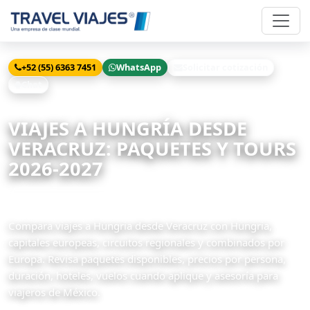
+52 (55) 6363 7451
WhatsApp
Solicitar cotización
Chat
Inicio
Viajes
Hungria desde Veracruz
VIAJES A HUNGRÍA DESDE
VERACRUZ: PAQUETES Y TOURS
2026-2027
19 paquetes disponibles
Compara viajes a Hungria desde Veracruz con Hungria,
capitales europeas, circuitos regionales y combinados por
Europa. Revisa paquetes disponibles, precios por persona,
duración, hoteles, vuelos cuando aplique y asesoría para
viajeros de México.