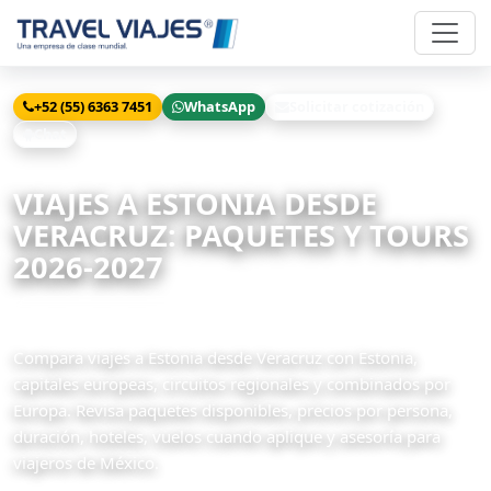
+52 (55) 6363 7451
WhatsApp
Solicitar cotización
Chat
Inicio
Viajes
Estonia desde Veracruz
VIAJES A ESTONIA DESDE
VERACRUZ: PAQUETES Y TOURS
2026-2027
3 paquetes disponibles
Compara viajes a Estonia desde Veracruz con Estonia,
capitales europeas, circuitos regionales y combinados por
Europa. Revisa paquetes disponibles, precios por persona,
duración, hoteles, vuelos cuando aplique y asesoría para
viajeros de México.