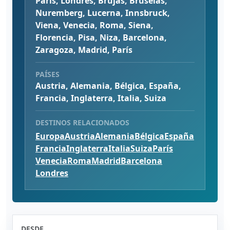
París, Londres, Brujas, Bruselas,
Nuremberg, Lucerna, Innsbruck,
Viena, Venecia, Roma, Siena,
Florencia, Pisa, Niza, Barcelona,
Zaragoza, Madrid, París
PAÍSES
Austria, Alemania, Bélgica, España,
Francia, Inglaterra, Italia, Suiza
DESTINOS RELACIONADOS
Europa
Austria
Alemania
Bélgica
España
Francia
Inglaterra
Italia
Suiza
París
Venecia
Roma
Madrid
Barcelona
Londres
DESDE