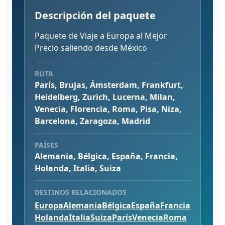
Descripción del paquete
Paquete de Viaje a Europa al Mejor
Precio saliendo desde México
RUTA
París, Brujas, Ámsterdam, Frankfurt,
Heidelberg, Zurich, Lucerna, Milan,
Venecia, Florencia, Roma, Pisa, Niza,
Barcelona, Zaragoza, Madrid
PAÍSES
Alemania, Bélgica, España, Francia,
Holanda, Italia, Suiza
DESTINOS RELACIONADOS
Europa
Alemania
Bélgica
España
Francia
Holanda
Italia
Suiza
París
Venecia
Roma