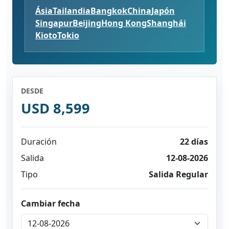
Ásia
Tailandia
Bangkok
China
Japón
Singapur
Beijing
Hong Kong
Shanghái
Kioto
Tokio
DESDE
USD 8,599
Duración
22 días
Salida
12-08-2026
Tipo
Salida Regular
Cambiar fecha